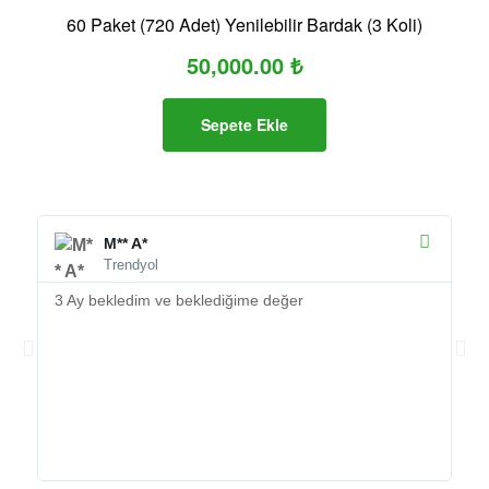
60 Paket (720 Adet) Yenilebilir Bardak (3 Koli)
50,000.00
₺
Sepete Ekle
M** A*
Trendyol
3 Ay bekledim ve beklediğime değer
ÜR
te